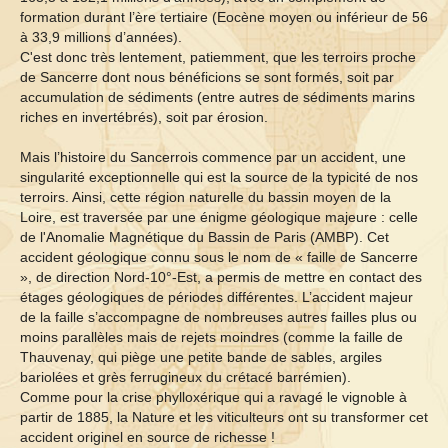
formation durant l’ère tertiaire (Eocène moyen ou inférieur de 56
à 33,9 millions d’années).
C'est donc très lentement, patiemment, que les terroirs proche
de Sancerre dont nous bénéficions se sont formés, soit par
accumulation de sédiments (entre autres de sédiments marins
riches en invertébrés), soit par érosion.
Mais l’histoire du Sancerrois commence par un accident, une
singularité exceptionnelle qui est la source de la typicité de nos
terroirs. Ainsi, cette région naturelle du bassin moyen de la
Loire, est traversée par une énigme géologique majeure : celle
de l'Anomalie Magnétique du Bassin de Paris (AMBP). Cet
accident géologique connu sous le nom de « faille de Sancerre
», de direction Nord-10°-Est, a permis de mettre en contact des
étages géologiques de périodes différentes. L’accident majeur
de la faille s’accompagne de nombreuses autres failles plus ou
moins parallèles mais de rejets moindres (comme la faille de
Thauvenay, qui piège une petite bande de sables, argiles
bariolées et grès ferrugineux du crétacé barrémien).
Comme pour la crise phylloxérique qui a ravagé le vignoble à
partir de 1885, la Nature et les viticulteurs ont su transformer cet
accident originel en source de richesse !