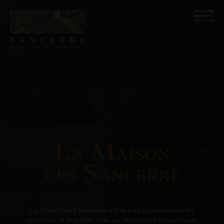
L
M
A
AISON
S
DES
ANCERRE
La Maison des Sancerre est le trait d'union entre les
vignerons et le public. Lieu de rencontres vigneronnes,