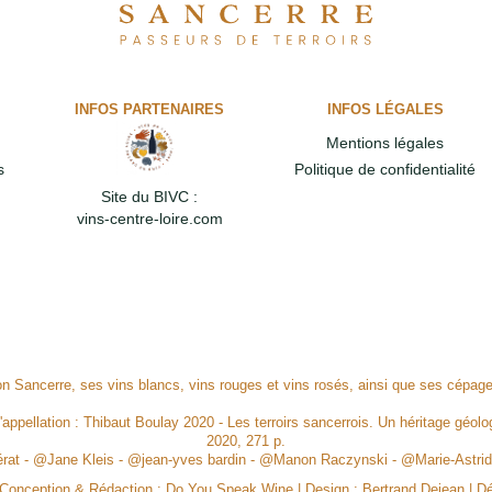
INFOS PARTENAIRES
INFOS LÉGALES
Mentions légales
s
Politique de confidentialité
Site du BIVC :
vins-centre-loire.com
ion Sancerre, ses vins blancs, vins rouges et vins rosés, ainsi que ses cépa
l'appellation : Thibaut Boulay 2020 - Les terroirs sancerrois. Un héritage géolog
2020, 271 p.
Mérat - @Jane Kleis - @jean-yves bardin - @Manon Raczynski - @Marie-Ast
, Conception & Rédaction :
Do You Speak Wine
| Design :
Bertrand Dejean
| D