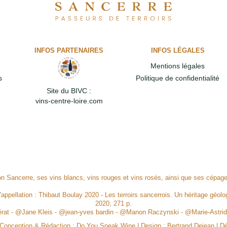
INFOS PARTENAIRES
INFOS LÉGALES
Mentions légales
s
Politique de confidentialité
Site du BIVC :
vins-centre-loire.com
ion Sancerre, ses vins blancs, vins rouges et vins rosés, ainsi que ses cépa
l'appellation : Thibaut Boulay 2020 - Les terroirs sancerrois. Un héritage géolog
2020, 271 p.
Mérat - @Jane Kleis - @jean-yves bardin - @Manon Raczynski - @Marie-Ast
, Conception & Rédaction :
Do You Speak Wine
| Design :
Bertrand Dejean
| D