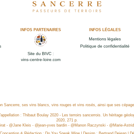
INFOS PARTENAIRES
INFOS LÉGALES
Mentions légales
s
Politique de confidentialité
Site du BIVC :
vins-centre-loire.com
ion Sancerre, ses vins blancs, vins rouges et vins rosés, ainsi que ses cépa
l'appellation : Thibaut Boulay 2020 - Les terroirs sancerrois. Un héritage géolog
2020, 271 p.
Mérat - @Jane Kleis - @jean-yves bardin - @Manon Raczynski - @Marie-Ast
, Conception & Rédaction :
Do You Speak Wine
| Design :
Bertrand Dejean
| D