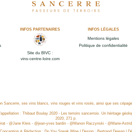
INFOS PARTENAIRES
INFOS LÉGALES
Mentions légales
s
Politique de confidentialité
Site du BIVC :
vins-centre-loire.com
ion Sancerre, ses vins blancs, vins rouges et vins rosés, ainsi que ses cépa
l'appellation : Thibaut Boulay 2020 - Les terroirs sancerrois. Un héritage géolog
2020, 271 p.
Mérat - @Jane Kleis - @jean-yves bardin - @Manon Raczynski - @Marie-Ast
, Conception & Rédaction :
Do You Speak Wine
| Design :
Bertrand Dejean
| D