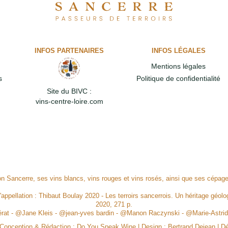
INFOS PARTENAIRES
INFOS LÉGALES
Mentions légales
s
Politique de confidentialité
Site du BIVC :
vins-centre-loire.com
ion Sancerre, ses vins blancs, vins rouges et vins rosés, ainsi que ses cépa
l'appellation : Thibaut Boulay 2020 - Les terroirs sancerrois. Un héritage géolog
2020, 271 p.
Mérat - @Jane Kleis - @jean-yves bardin - @Manon Raczynski - @Marie-Ast
, Conception & Rédaction :
Do You Speak Wine
| Design :
Bertrand Dejean
| D